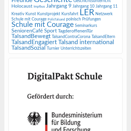
Freunde
Geschichtsunterricht
Jahrgang 9
Holocaust
Jahrgang 10
Jahrgang 11
Impfbus
LER
Kreativ
Kunst
Kunstprojekt
Kursfahrt
Netzwerk
Schule mit Courage
polnisch
Prüfungen
PolisTalsand
Schule mit Courage
Seminarkurs
SeniorenCafé
Sport
TagderoffenenTür
TalsandBewegt
TalsandContraCorona
TalsandEltern
TalsandEngagiert
Talsand international
TalsandSozial
Turnier
Unterrichtszeiten