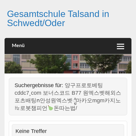
Skip
to
Gesamtschule Talsand in
content
Schwedt/Oder
Menü
Suchergebnisse für:
양구프로토베팅
cddc7¸com 보너스코드 B77 원엑스벳해외스
포츠배팅ո안성원엑스벳ೈ마카오mgm카지노
㎐로봇챔피언
돈따는법/
Keine Treffer