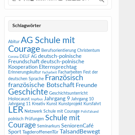
Schlagwörter
AG Schule mit
Abitur
Courage
Berufsorientierung
Christentum
deutsch-polnische
DELF AG
Corona
Freundschaft
deutsch-polnische
Kooperation
Elternsprechtag
Erinnerungskultur
Facharbeiten
Fest der
Facharbeit
Französisch
deutschen Sprache
französische Botschaft
Freunde
Geschichte
Geschichtsunterricht
Jahrgang 9
Holocaust
Jahrgang 10
Impfbus
Jahrgang 11
Kreativ
Kunst
Kunstprojekt
Kursfahrt
LER
Netzwerk Schule mit Courage
PolisTalsand
Schule mit
polnisch
Prüfungen
Courage
SeniorenCafé
Seminarkurs
TalsandBewegt
Sport
TagderoffenenTür