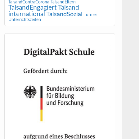
TalsandContraCorona
TalsandEltern
TalsandEngagiert
Talsand
international
TalsandSozial
Turnier
Unterrichtszeiten