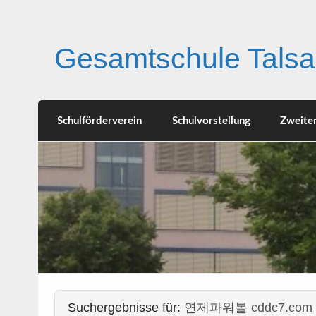
Skip
to
content
Gesamtschule Talsa
Schulförderverein
Schulvorstellung
Zweite
Suchergebnisse für:
연제파워볼 cddc7.c