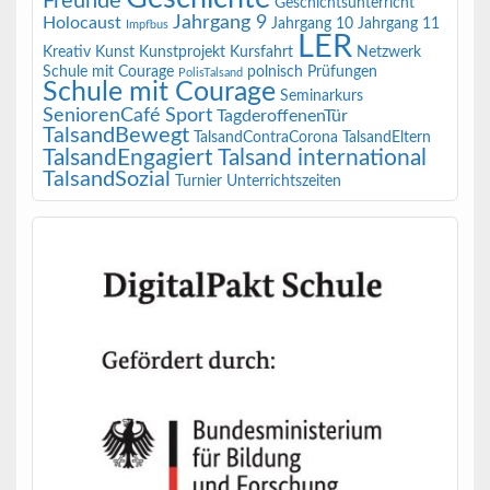
Freunde
Geschichtsunterricht
Jahrgang 9
Holocaust
Jahrgang 10
Jahrgang 11
Impfbus
LER
Kreativ
Kunst
Kunstprojekt
Kursfahrt
Netzwerk
Schule mit Courage
polnisch
Prüfungen
PolisTalsand
Schule mit Courage
Seminarkurs
SeniorenCafé
Sport
TagderoffenenTür
TalsandBewegt
TalsandContraCorona
TalsandEltern
TalsandEngagiert
Talsand international
TalsandSozial
Turnier
Unterrichtszeiten