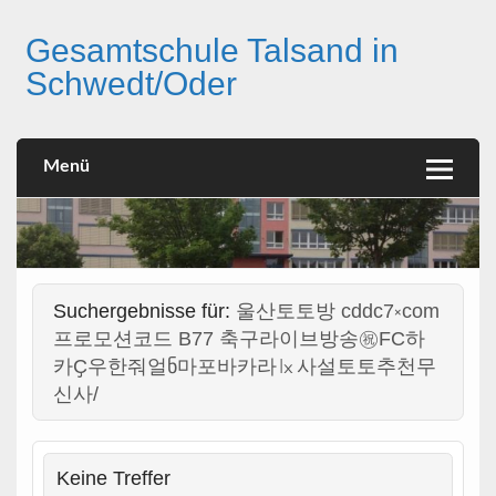
Skip
to
Gesamtschule Talsand in
content
Schwedt/Oder
Menü
Suchergebnisse für:
울산토토방 cddc7༝com
프로모션코드 B77 축구라이브방송㊗FC하
카Ҫ우한줘얼ნ마포바카라㏓사설토토추천무
신사/
Keine Treffer