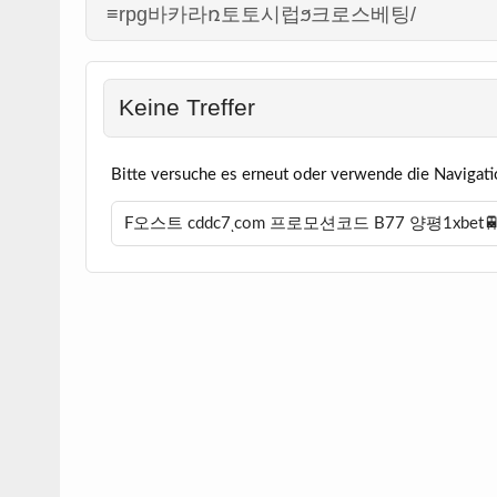
≡rpg바카라ռ토토시럽ϧ크로스베팅/
Keine Treffer
Bitte versuche es erneut oder verwende die Navigati