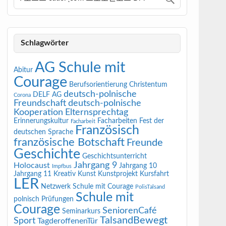
Schlagwörter
AG Schule mit
Abitur
Courage
Berufsorientierung
Christentum
deutsch-polnische
DELF AG
Corona
Freundschaft
deutsch-polnische
Kooperation
Elternsprechtag
Erinnerungskultur
Facharbeiten
Fest der
Facharbeit
Französisch
deutschen Sprache
französische Botschaft
Freunde
Geschichte
Geschichtsunterricht
Jahrgang 9
Holocaust
Jahrgang 10
Impfbus
Jahrgang 11
Kreativ
Kunst
Kunstprojekt
Kursfahrt
LER
Netzwerk Schule mit Courage
PolisTalsand
Schule mit
polnisch
Prüfungen
Courage
SeniorenCafé
Seminarkurs
TalsandBewegt
Sport
TagderoffenenTür