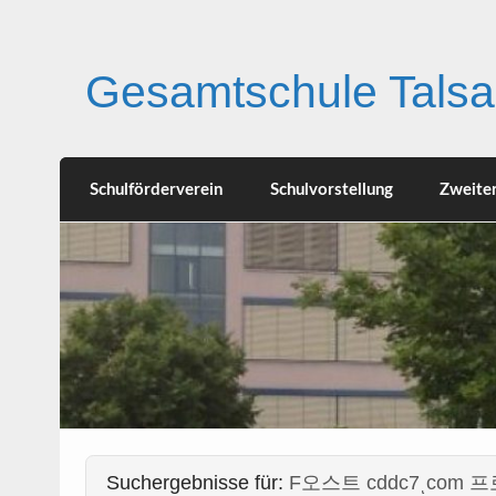
Skip
to
content
Gesamtschule Talsa
Schulförderverein
Schulvorstellung
Zweite
Suchergebnisse für:
F오스트 cddc7ͺcom 