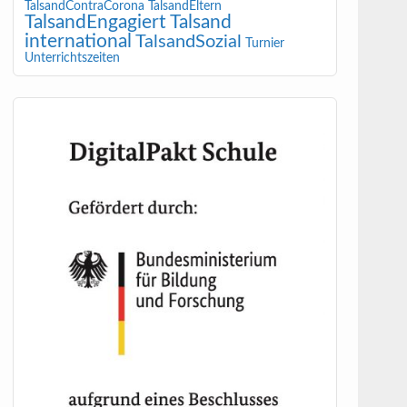
TalsandContraCorona
TalsandEltern
TalsandEngagiert
Talsand
international
TalsandSozial
Turnier
Unterrichtszeiten